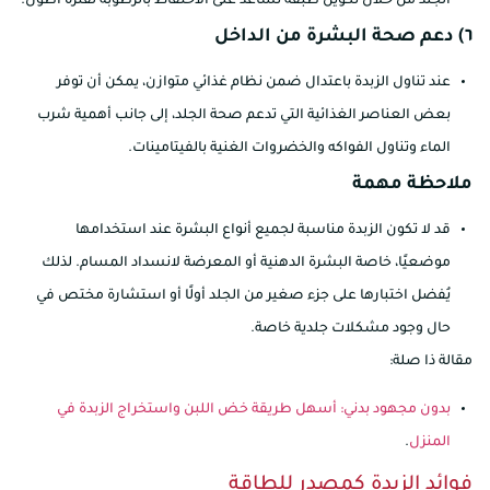
الجلد من خلال تكوين طبقة تساعد على الاحتفاظ بالرطوبة لفترة أطول.
٦) دعم صحة البشرة من الداخل
عند تناول الزبدة باعتدال ضمن نظام غذائي متوازن، يمكن أن توفر
بعض العناصر الغذائية التي تدعم صحة الجلد، إلى جانب أهمية شرب
الماء وتناول الفواكه والخضروات الغنية بالفيتامينات.
ملاحظة مهمة
قد لا تكون الزبدة مناسبة لجميع أنواع البشرة عند استخدامها
موضعيًا، خاصة البشرة الدهنية أو المعرضة لانسداد المسام. لذلك
يُفضل اختبارها على جزء صغير من الجلد أولًا أو استشارة مختص في
حال وجود مشكلات جلدية خاصة.
مقالة ذا صلة:
بدون مجهود بدني: أسهل طريقة خض اللبن واستخراج الزبدة في
المنزل
.
فوائد الزبدة كمصدر للطاقة