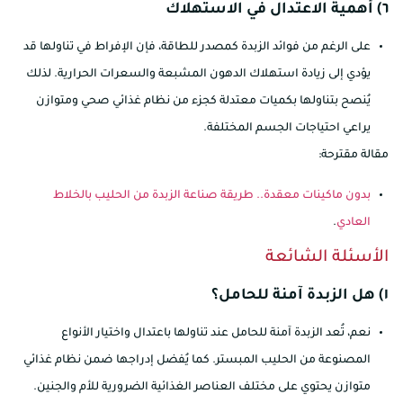
٦) أهمية الاعتدال في الاستهلاك
على الرغم من فوائد الزبدة كمصدر للطاقة، فإن الإفراط في تناولها قد
يؤدي إلى زيادة استهلاك الدهون المشبعة والسعرات الحرارية. لذلك
يُنصح بتناولها بكميات معتدلة كجزء من نظام غذائي صحي ومتوازن
يراعي احتياجات الجسم المختلفة.
مقالة مقترحة:
بدون ماكينات معقدة.. طريقة صناعة الزبدة من الحليب بالخلاط
العادي
.
الأسئلة الشائعة
١) هل الزبدة آمنة للحامل؟
نعم، تُعد الزبدة آمنة للحامل عند تناولها باعتدال واختيار الأنواع
المصنوعة من الحليب المبستر. كما يُفضل إدراجها ضمن نظام غذائي
متوازن يحتوي على مختلف العناصر الغذائية الضرورية للأم والجنين.