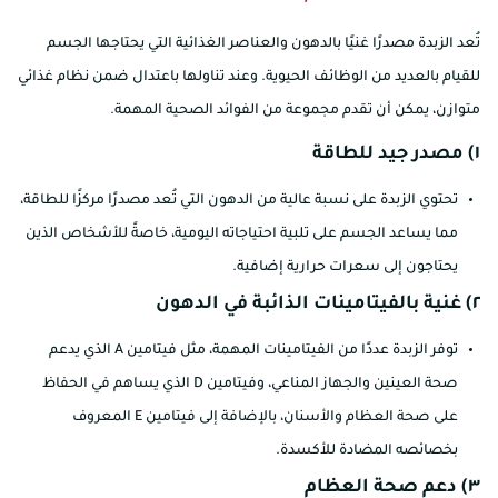
تُعد الزبدة مصدرًا غنيًا بالدهون والعناصر الغذائية التي يحتاجها الجسم
للقيام بالعديد من الوظائف الحيوية. وعند تناولها باعتدال ضمن نظام غذائي
متوازن، يمكن أن تقدم مجموعة من الفوائد الصحية المهمة.
١) مصدر جيد للطاقة
تحتوي الزبدة على نسبة عالية من الدهون التي تُعد مصدرًا مركزًا للطاقة،
مما يساعد الجسم على تلبية احتياجاته اليومية، خاصةً للأشخاص الذين
يحتاجون إلى سعرات حرارية إضافية.
٢) غنية بالفيتامينات الذائبة في الدهون
توفر الزبدة عددًا من الفيتامينات المهمة، مثل فيتامين A الذي يدعم
صحة العينين والجهاز المناعي، وفيتامين D الذي يساهم في الحفاظ
على صحة العظام والأسنان، بالإضافة إلى فيتامين E المعروف
بخصائصه المضادة للأكسدة.
٣) دعم صحة العظام