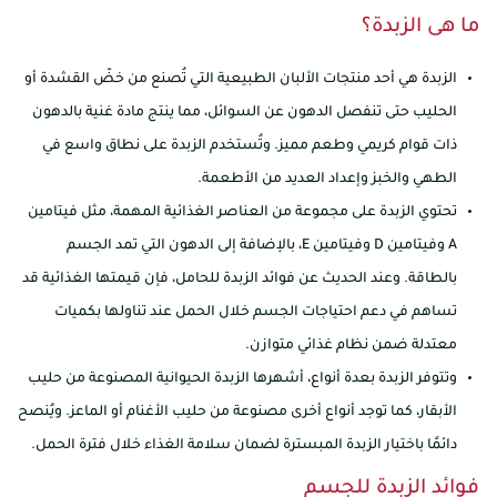
ما هى الزبدة؟
الزبدة هي أحد منتجات الألبان الطبيعية التي تُصنع من خضّ القشدة أو
الحليب حتى تنفصل الدهون عن السوائل، مما ينتج مادة غنية بالدهون
ذات قوام كريمي وطعم مميز. وتُستخدم الزبدة على نطاق واسع في
الطهي والخبز وإعداد العديد من الأطعمة.
تحتوي الزبدة على مجموعة من العناصر الغذائية المهمة، مثل فيتامين
A وفيتامين D وفيتامين E، بالإضافة إلى الدهون التي تمد الجسم
بالطاقة. وعند الحديث عن فوائد الزبدة للحامل، فإن قيمتها الغذائية قد
تساهم في دعم احتياجات الجسم خلال الحمل عند تناولها بكميات
معتدلة ضمن نظام غذائي متوازن.
وتتوفر الزبدة بعدة أنواع، أشهرها الزبدة الحيوانية المصنوعة من حليب
الأبقار، كما توجد أنواع أخرى مصنوعة من حليب الأغنام أو الماعز. ويُنصح
دائمًا باختيار الزبدة المبسترة لضمان سلامة الغذاء خلال فترة الحمل.
فوائد الزبدة للجسم